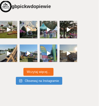
gbpickwdopiewie
Wczytaj więcej...
Obserwuj na Instagramie