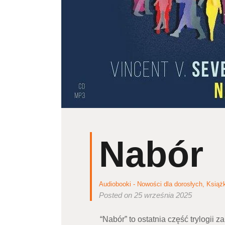
Nabór
Audiobooki - Nowości dla dorosłych
,
Książ
Posted on 25 września 2025
“Nabór” to ostatnia część trylogii 