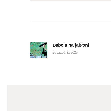
Nawigacja
wpisu
Babcia na jabłoni
Previous
post:
25 września 2025