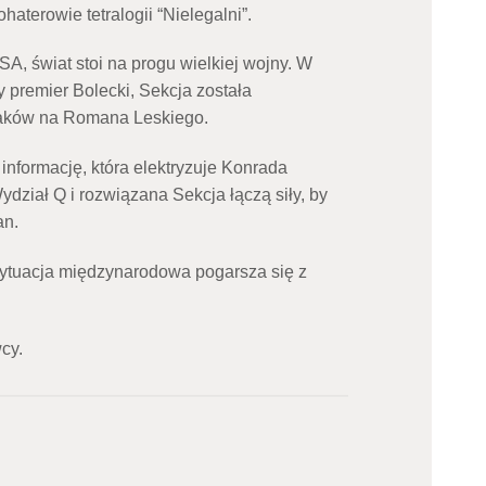
ohaterowie tetralogii “Nielegalni”.
A, świat stoi na progu wielkiej wojny. W
y premier Bolecki, Sekcja została
haków na Romana Leskiego.
nformację, która elektryzuje Konrada
dział Q i rozwiązana Sekcja łączą siły, by
an.
sytuacja międzynarodowa pogarsza się z
cy.