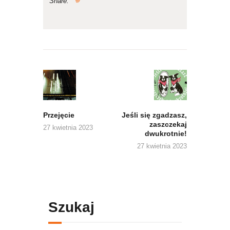
Share:
Nawigacja
wpisu
Previous
Next
post:
post:
Przejęcie
Jeśli się zgadzasz,
zaszczekaj
27 kwietnia 2023
dwukrotnie!
27 kwietnia 2023
Szukaj