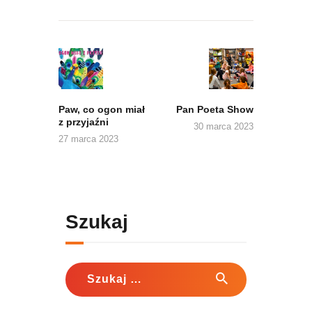
Nawigacja
wpisu
Previous
Next
post:
post:
Paw, co ogon miał
Pan Poeta Show
z przyjaźni
30 marca 2023
27 marca 2023
Szukaj
Szukaj: