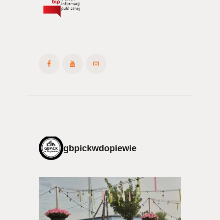
gbpickwdopiewie