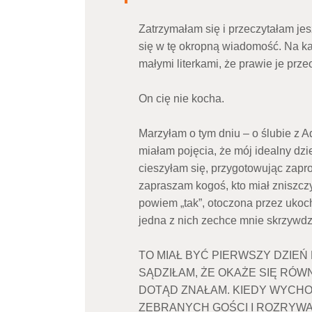
Zatrzymałam się i przeczytałam jes
się w tę okropną wiadomość. Na ka
małymi literkami, że prawie je prz
On cię nie kocha.
Marzyłam o tym dniu – o ślubie z 
miałam pojęcia, że mój idealny dzi
cieszyłam się, przygotowując zapro
zapraszam kogoś, kto miał zniszcz
powiem „tak”, otoczona przez ukoc
jedna z nich zechce mnie skrzywdz
TO MIAŁ BYĆ PIERWSZY DZIEŃ 
SĄDZIŁAM, ŻE OKAŻE SIĘ RÓWN
DOTĄD ZNAŁAM. KIEDY WYCHO
ZEBRANYCH GOŚCI I ROZRYWA