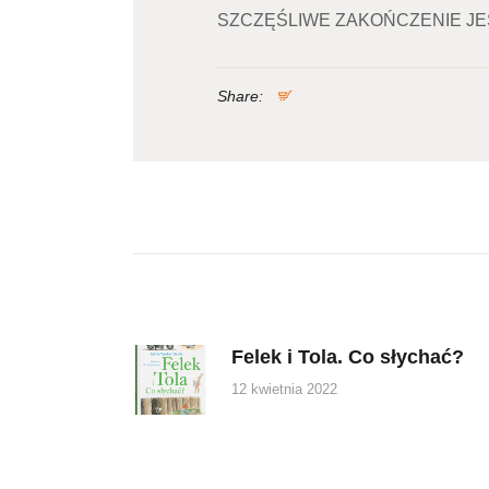
SZCZĘŚLIWE ZAKOŃCZENIE JE
Share:
Nawigacja
wpisu
Felek i Tola. Co słychać?
Previous
post:
12 kwietnia 2022