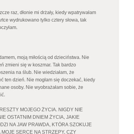
zcze raz, dłonie mi drżały, kiedy wpatrywałam
rtce wydrukowano tylko cztery słowa, tak
eoczyłam.
Adamem, moją miłością od dzieciństwa. Nie
eń zmieni się w koszmar. Tak bardzo
szenia na ślub. Nie wiedziałam, że
yć ten dzień. Nie mogłam się doczekać, kiedy
hane osoby. Nie wyobrażałam sobie, że
ić.
RESZTY MOJEGO ŻYCIA. NIGDY NIE
IE OSTATNIM DNIEM ŻYCIA, JAKIE
DZI NA JAW PRAWDA, KTÓRA SZOKUJE
 MOJE SERCE NA STRZĘPY, CZY