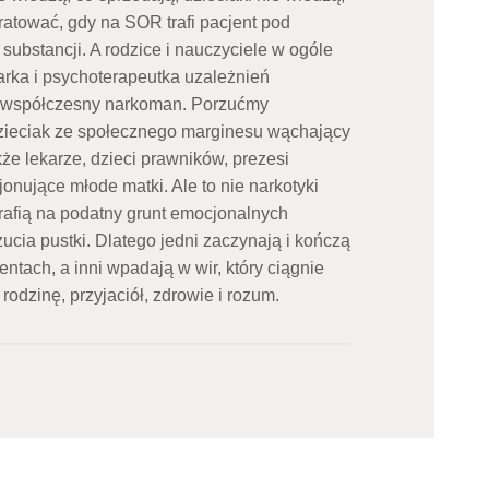
 ratować, gdy na SOR trafi pacjent pod
ubstancji. A rodzice i nauczyciele w ogóle
karka i psychoterapeutka uzależnień
pa współczesny narkoman. Porzućmy
 dzieciak ze społecznego marginesu wąchający
kże lekarze, dzieci prawników, prezesi
onujące młode matki. Ale to nie narkotyki
 trafią na podatny grunt emocjonalnych
zucia pustki. Dlatego jedni zaczynają i kończą
tach, a inni wpadają w wir, który ciągnie
rodzinę, przyjaciół, zdrowie i rozum.