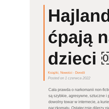
Hajland
ćpają 
dzieci
Książki
,
Nowości - Dorośli
Posted on 1 czerwca 2022
Cała prawda o narkomanii non-fict
są szybkie, agresywne, sztuczne 
dowolny towar w internecie, a kuri
paczkomatu. Ostatecznie dilerzy ni