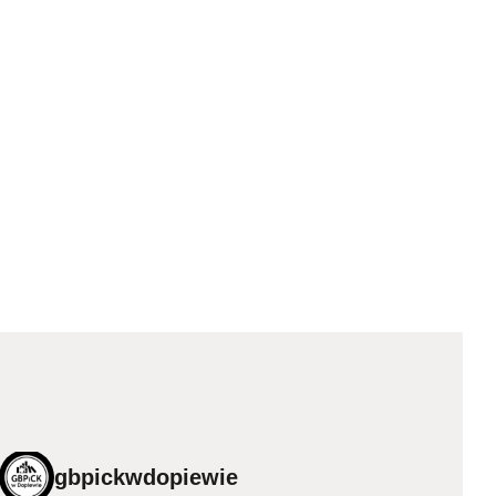
gbpickwdopiewie