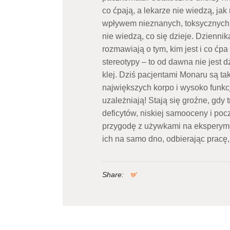
co ćpają, a lekarze nie wiedzą, jak
wpływem nieznanych, toksycznych s
nie wiedzą, co się dzieje. Dzienni
rozmawiają o tym, kim jest i co ć
stereotypy – to od dawna nie jest
klej. Dziś pacjentami Monaru są ta
największych korpo i wysoko funkcj
uzależniają! Stają się groźne, gdy
deficytów, niskiej samooceny i poc
przygodę z używkami na eksperymen
ich na samo dno, odbierając pracę, 
Share: