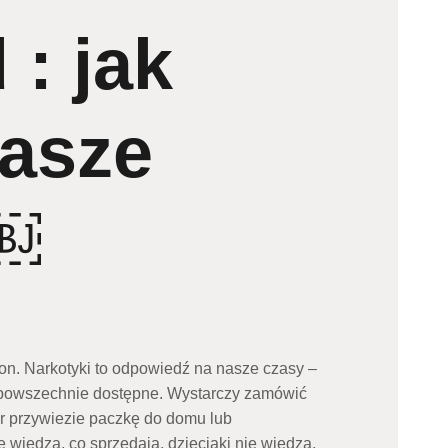
 : jak
nasze
 ￼
ion. Narkotyki to odpowiedź na nasze czasy –
i powszechnie dostępne. Wystarczy zamówić
er przywiezie paczkę do domu lub
e wiedzą, co sprzedają, dzieciaki nie wiedzą,