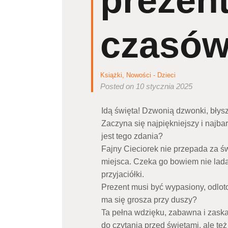
prezen
czasó
Książki
,
Nowości - Dzieci
Posted on 10 stycznia 2025
Idą święta! Dzwonią dzwonki, błysz
Zaczyna się najpiękniejszy i najba
jest tego zdania?
Fajny Cieciorek nie przepada za ś
miejsca. Czeka go bowiem nie lad
przyjaciółki.
Prezent musi być wypasiony, odlotow
ma się grosza przy duszy?
Ta pełna wdzięku, zabawna i zaskak
do czytania przed świętami, ale też