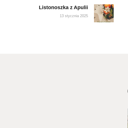
Listonoszka z Apulii
Next
post:
13 stycznia 2025