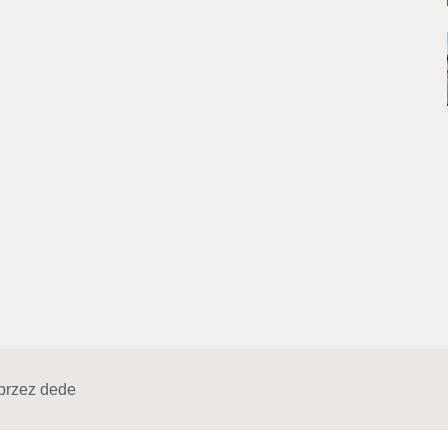
przez
dede