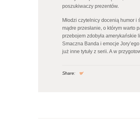
poszukiwaczy prezentów.
Młodzi czytelnicy docenią humor i św
mądre przesłanie, o którym warto p
przebojem zdobyła amerykańskie lis
Smaczna Banda i emocje Jory’ego 
już inne tytuły z serii. A w przygot
Share:
Nawigacja