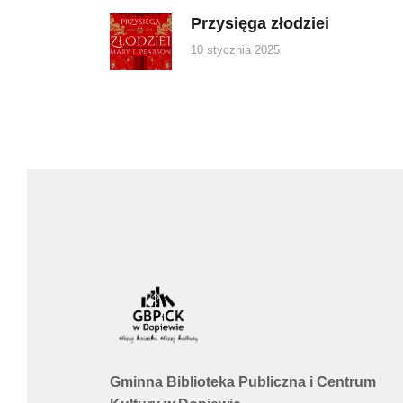
wpisu
Przysięga złodziei
Previous
post:
10 stycznia 2025
Gminna Biblioteka Publiczna i Centrum