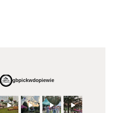
gbpickwdopiewie