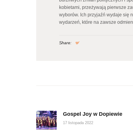
kobietami, przeżywają pierwsze z
wyborów. Ich przyjaźń wydaje się 
wydarzeń, które na zawsze odmien
Share:
Nawigacja
wpisu
Gospel Joy w Dopiewie
Previous
post:
17 listopada 2022