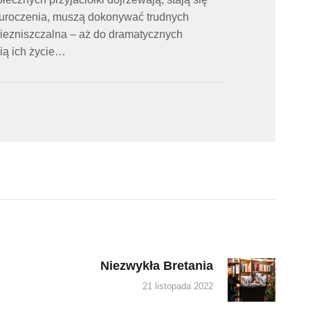
auroczenia, muszą dokonywać trudnych
niezniszczalna – aż do dramatycznych
ią ich życie…
Niezwykła Bretania
Next
post:
21 listopada 2022