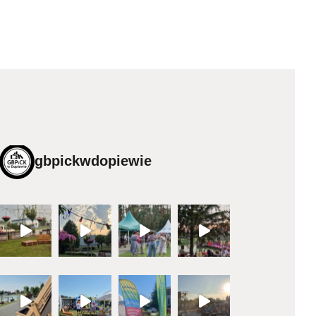
gbpickwdopiewie