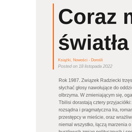
Coraz 
światła
Książki
,
Nowości - Dorośli
Posted on 18 listopada 2022
Rok 1987. Związek Radziecki trzęs
słychać głosy nawołujące do oddz
olbrzyma. W zmieniającym się, oga
Tbilisi dorastają cztery przyjaciółk
rozsądna i pragmatyczna Ira, roma
przestępcy w mieście, oraz wrażliw
niemal wszystko, łączą marzenia o 
burzliwych zmian politycznych i spo