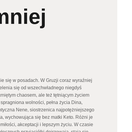
mniej
ie się w posadach. W Gruzji coraz wyraźniej
ielenia się od wszechwładnego niegdyś
rniętym chaosem, ale też tętniącym życiem
i: spragniona wolności, pełna życia Dina,
ntyczna Nene, siostrzenica najpotężniejszego
a, wychowująca się bez matki Keto. Różni je
miłości, akceptacji i lepszym życiu. W czasie
łecznych przyjaciółki dojrzewają, stają się