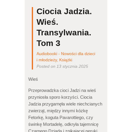
Ciocia Jadzia.
Wieś.
Transylwania.
Tom 3
Audiobooki - Nowości dla dzieci
i młodzieży
,
Książki
Posted on 13 stycznia 2025
Wieś
Przeprowadzka cioci Jadzi na wieś
przyniosła sporo korzyści. Ciocia
Jadzia przygarnęła wiele niechcianych
zwierząt, między innymi kózkę
Fetorkę, koguta Pavarottiego, czy
świnkę Mortadelę, odkryła tajemnicę
Czarnego Dziada i znikającej peruki