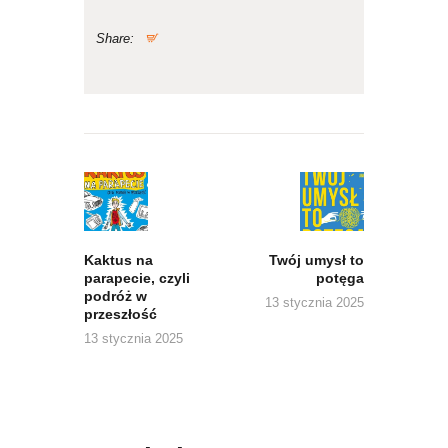
Share:
Nawigacja
wpisu
Previous
Next
post:
post:
Kaktus na
Twój umysł to
parapecie, czyli
potęga
podróż w
13 stycznia 2025
przeszłość
13 stycznia 2025