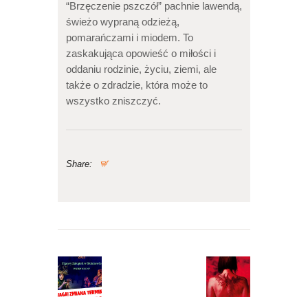
“Brzęczenie pszczół” pachnie lawendą,
świeżo wypraną odzieżą,
pomarańczami i miodem. To
zaskakująca opowieść o miłości i
oddaniu rodzinie, życiu, ziemi, ale
także o zdradzie, która może to
wszystko zniszczyć.
Share:
Nawigacja
wpisu
Previous
Next
post:
post: