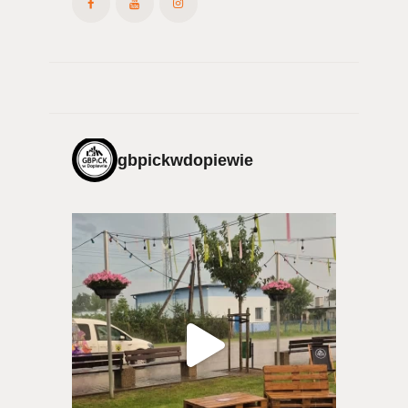
gbpickwdopiewie