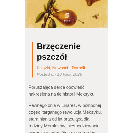
Brzęczenie
pszczół
Książki
,
Nowości - Dorośli
Posted on 10 lipca 2025
Poruszająca serca opowieść
nakreślona na tle historii Meksyku.
Pewnego dnia w Linares, w północnej
części targanego rewolucją Meksyku,
stara niania od lat pracująca dla
rodziny Moralesów, niespodziewanie
wyrusza w góry. Gdy się odnajduje,