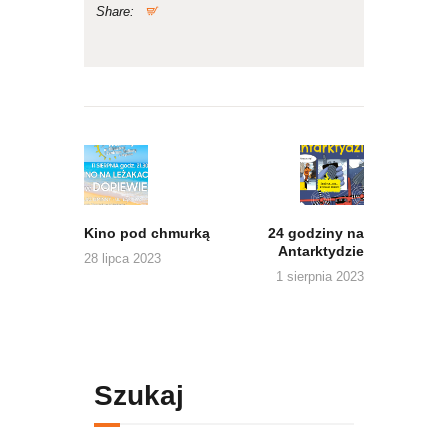
Share:
Nawigacja
wpisu
Previous
Next
post:
post:
Kino pod chmurką
24 godziny na
Antarktydzie
28 lipca 2023
1 sierpnia 2023
Szukaj