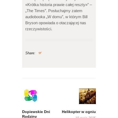
«Krótka historia prawie całej reszty»” –
„The Times”. Posłuchajmy zatem
audiobooka „W domu”, w którym Bill
Bryson opowiada o otaczającej nas
rzeczywistości.
Share:
Nawigacja
wpisu
Previous
Next
post:
post:
Dopiewskie Dni
Helikopter w ogniu
Rodziny