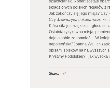
szlachcianek. Robert zostaje oba
skradzionych polskich regaliów z r
Jak zakończy się jego misja? Czy K
Czy dziewczyna pokona wszelkie p
Która siła jest większa – głosu se
Ostatnia ryzykowna misja, płomienn
daje o sobie zapomnieć… W kolejn
napoleońska” Joanna Wtulich zaska
opisami spisków na najwyższych s
Krystyny Podolskiej? I jak wysoka 
Share: