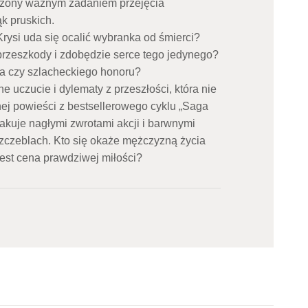
rczony ważnym zadaniem przejęcia
ąk pruskich.
rysi uda się ocalić wybranka od śmierci?
rzeszkody i zdobędzie serce tego jedynego?
rca czy szlacheckiego honoru?
e uczucie i dylematy z przeszłości, która nie
ej powieści z bestsellerowego cyklu „Saga
kuje nagłymi zwrotami akcji i barwnymi
zczeblach. Kto się okaże mężczyzną życia
jest cena prawdziwej miłości?