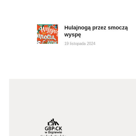
Nawigacja
wpisu
Hulajnogą przez smoczą
Previous
wyspę
post:
19 listopada 2024