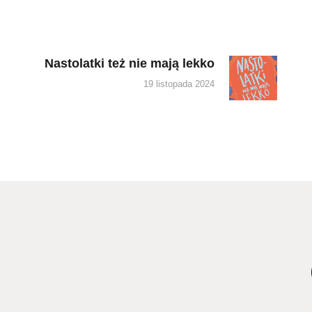
Nastolatki też nie mają lekko
Next
post:
19 listopada 2024