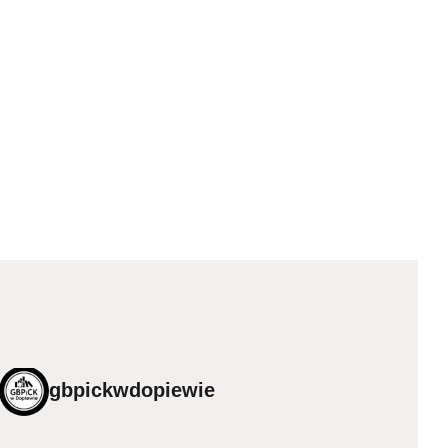
gbpickwdopiewie