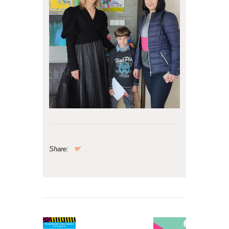
Share:
Nawigacja
wpisu
Previous
Next