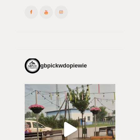
gbpickwdopiewie