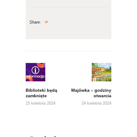
Share:
Nawigacja
wpisu
Previous
Next
post:
post:
Biblioteki będą
Majówka – godziny
zamknięte
otwarcia
15 kwietnia 2024
24 kwietnia 2024