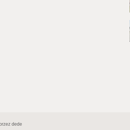
przez
dede