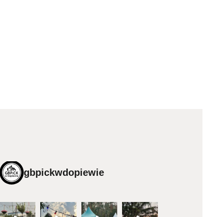
gbpickwdopiewie