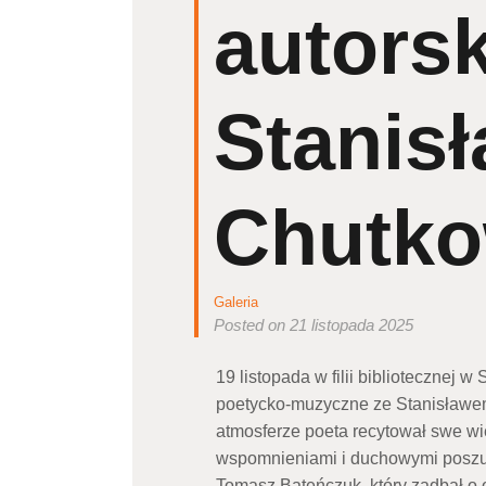
autorsk
Stanis
Chutk
Galeria
Posted on 21 listopada 2025
19 listopada w filii bibliotecznej
poetycko-muzyczne ze Stanisławem
atmosferze poeta recytował swe wi
wspomnieniami i duchowymi poszuk
Tomasz Bateńczuk, który zadbał o