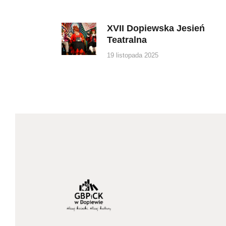
wpisu
XVII Dopiewska Jesień
Previous
Teatralna
post:
19 listopada 2025