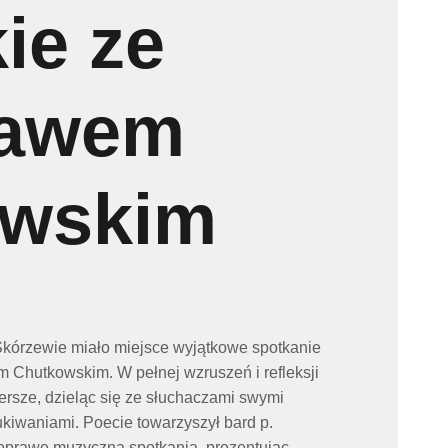
ie ze
ławem
owskim
 w Skórzewie miało miejsce wyjątkowe spotkanie
 Chutkowskim. W pełnej wzruszeń i refleksji
ersze, dzieląc się ze słuchaczami swymi
iwaniami. Poecie towarzyszył bard p.
 oprawę muzyczną spotkania, prezentując