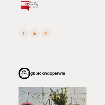
gbpickwdopiewie