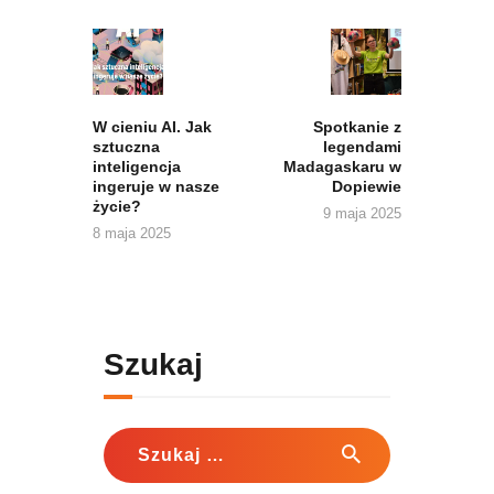
Nawigacja
wpisu
Previous
Next
post:
post:
W cieniu AI. Jak
Spotkanie z
sztuczna
legendami
inteligencja
Madagaskaru w
ingeruje w nasze
Dopiewie
życie?
9 maja 2025
8 maja 2025
Szukaj
Szukaj: