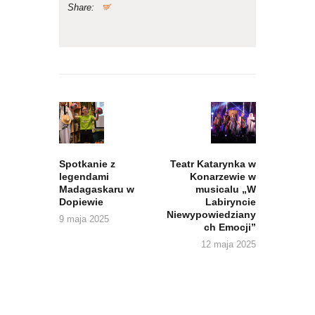
Share:
Nawigacja
wpisu
Previous
Next
post:
post:
Spotkanie z
Teatr Katarynka w
legendami
Konarzewie w
Madagaskaru w
musicalu „W
Dopiewie
Labiryncie
Niewypowiedziany
9 maja 2025
ch Emocji”
12 maja 2025