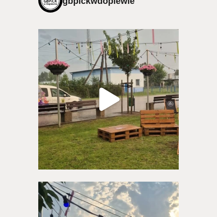
gbpickwdopiewie