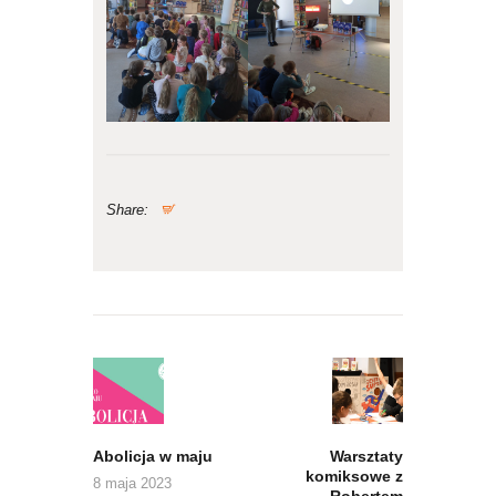
Share:
Nawigacja
wpisu
Previous
Next
post:
post:
Abolicja w maju
Warsztaty
komiksowe z
8 maja 2023
Robertem