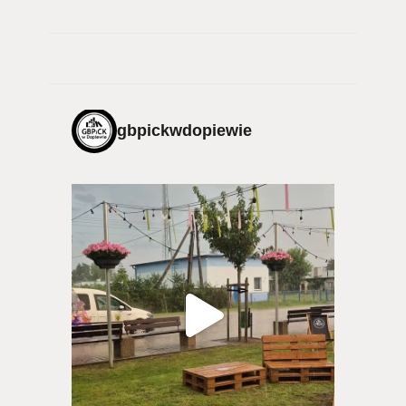
gbpickwdopiewie