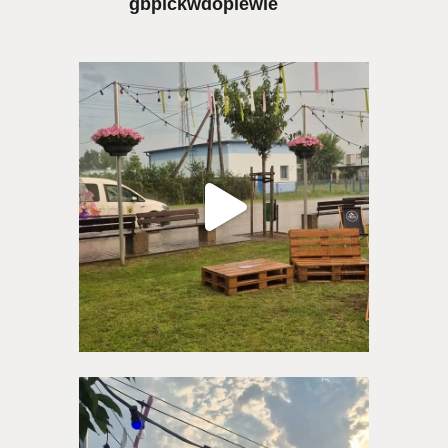
gbpickwdopiewie