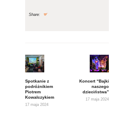
Share:
Nawigacja
wpisu
Previous
Next
post:
post:
Spotkanie z
Koncert “Bajki
podróżnikiem
naszego
Piotrem
dzieciństwa”
Kowalczykiem
17 maja 2024
17 maja 2024