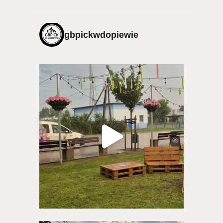
gbpickwdopiewie