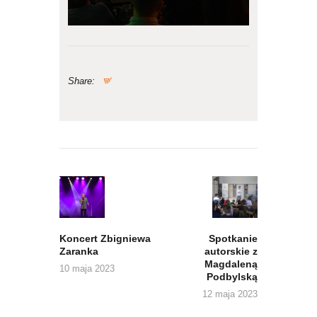
Share:
Nawigacja
wpisu
Previous
Next
post:
post:
Koncert Zbigniewa
Spotkanie
Zaranka
autorskie z
Magdaleną
10 maja 2023
Podbylską
12 maja 2023