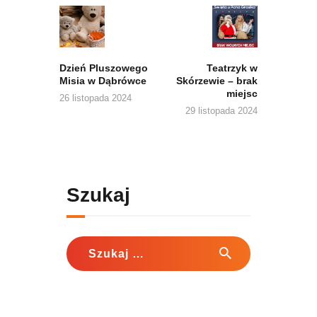
wpisu
Previous
Next
post:
post:
Dzień Pluszowego
Teatrzyk w
Misia w Dąbrówce
Skórzewie – brak
miejsc
26 listopada 2024
29 listopada 2024
Szukaj
Szukaj: