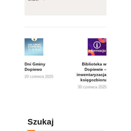
Nawigacja
wpisu
Previous
Next
post:
post:
Dni Gminy
Biblioteka w
Dopiewo
Dopiewie –
inwentaryzacja
20 czerwca 2025
księgozbioru
30 czerwca 2025
Szukaj