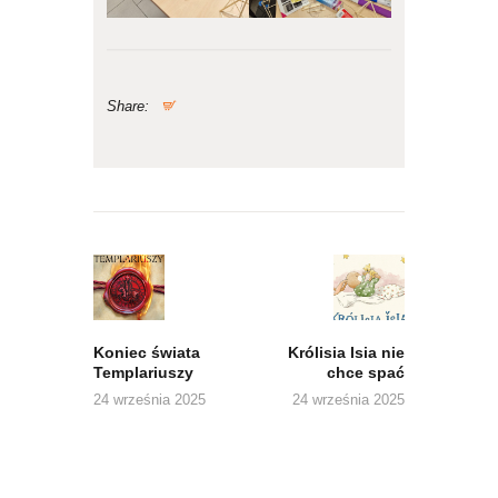
Share:
Nawigacja
wpisu
Previous
Next
post:
post:
Koniec świata
Królisia Isia nie
Templariuszy
chce spać
24 września 2025
24 września 2025