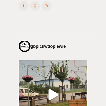
gbpickwdopiewie