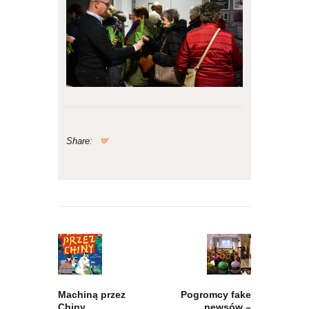
Share:
Nawigacja
wpisu
Previous
Next
post:
post:
Machiną przez
Pogromcy fake
Chiny
newsów –