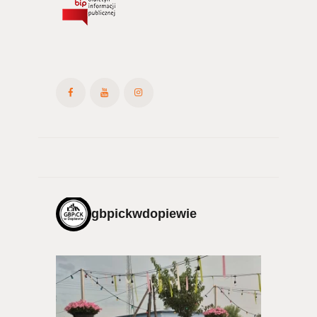
gbpickwdopiewie