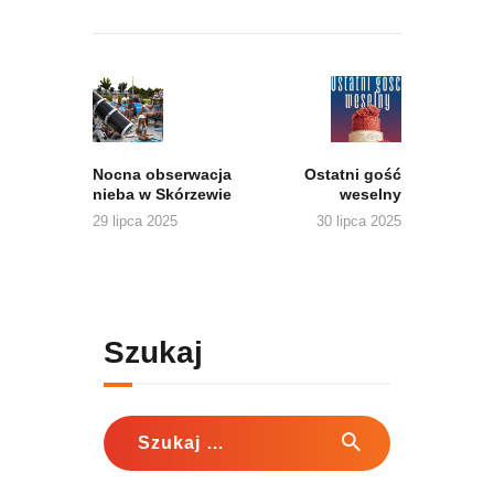
Nawigacja
wpisu
Previous
Next
post:
post:
Nocna obserwacja
Ostatni gość
nieba w Skórzewie
weselny
29 lipca 2025
30 lipca 2025
Szukaj
Szukaj: