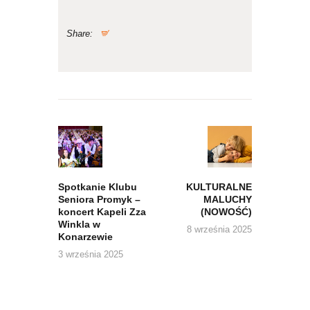
Share:
Nawigacja
wpisu
Previous
Next
post:
post:
Spotkanie Klubu
KULTURALNE
Seniora Promyk –
MALUCHY
koncert Kapeli Zza
(NOWOŚĆ)
Winkla w
8 września 2025
Konarzewie
3 września 2025