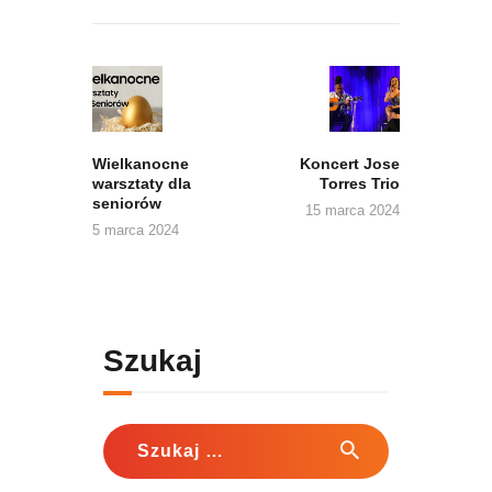
Nawigacja
wpisu
Previous
Next
post:
post:
Wielkanocne
Koncert Jose
warsztaty dla
Torres Trio
seniorów
15 marca 2024
5 marca 2024
Szukaj
Szukaj: