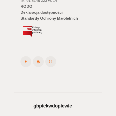
tel. 61 8148 223 w. 14
RODO
Deklaracja dostępności
Standardy Ochrony Małoletnich
gbpickwdopiewie