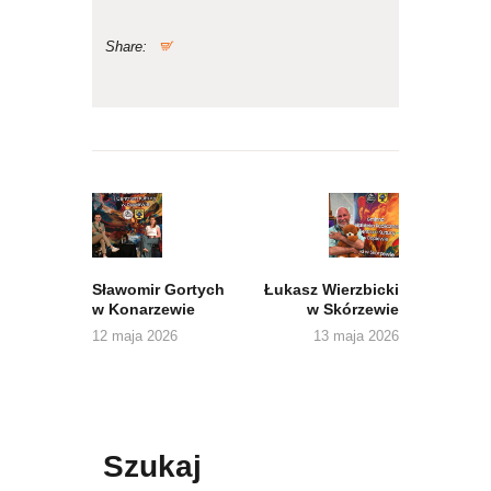
Share:
Nawigacja
wpisu
Previous
Next
post:
post:
Sławomir Gortych
Łukasz Wierzbicki
w Konarzewie
w Skórzewie
12 maja 2026
13 maja 2026
Szukaj