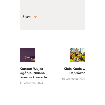
Share:
Nawigacja
wpisu
Previous
Next
post:
post:
Koncert Wujka
Kicia Kocia w
Ogórka- zmiana
Dąbrówce
terminu koncertu
19 września 2024
11 września 2024