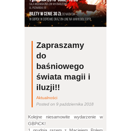
Zapraszamy
do
baśniowego
świata magii i
iluzji!!
Aktualności
Posted on 9 października 2018
Kolejne niesamowite wydarzenie w
GBPiCK!
1 grudnia razem z
Maciejem Pol
em