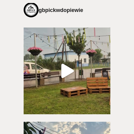
gbpickwdopiewie