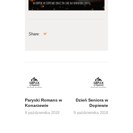
Share:
Nawigacja
wpisu
Previous
Next
post:
post:
Paryski Romans w
Dzień Seniora w
Konarzewie
Dopiewie
8 października 2018
9 października 2018