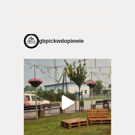
gbpickwdopiewie