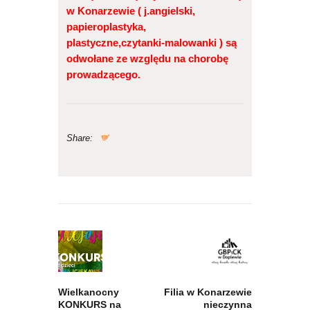
w Konarzewie ( j.angielski,
papieroplastyka,
plastyczne,czytanki-malowanki ) są
odwołane ze względu na chorobę
prowadzącego.
Share:
Nawigacja
wpisu
Previous
Next
post:
post:
Wielkanocny
Filia w Konarzewie
KONKURS na
nieczynna