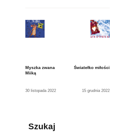
Nawigacja
wpisu
Previous
Next
post:
post:
Myszka zwana
Światełko miłości
Miiką
30 listopada 2022
15 grudnia 2022
Szukaj