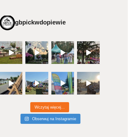
gbpickwdopiewie
Wczytaj więcej...
Obserwuj na Instagramie