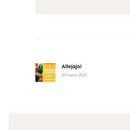
Nawigacja
wpisu
Allejajo!
Previous
post:
20 marca 2023