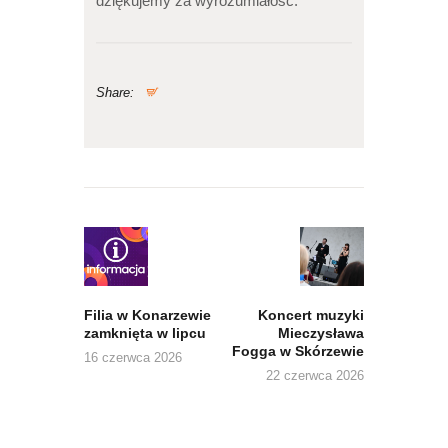
dziękujemy za wyrozumiałość.
Share:
Nawigacja
wpisu
Previous
Next
post:
post:
Filia w Konarzewie
Koncert muzyki
zamknięta w lipcu
Mieczysława
Fogga w Skórzewie
16 czerwca 2026
22 czerwca 2026