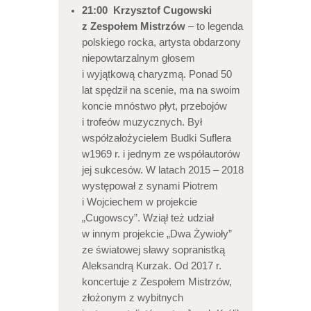
21:00 Krzysztof Cugowski
z Zespołem Mistrzów
– to legenda
polskiego rocka, artysta obdarzony
niepowtarzalnym głosem
i wyjątkową charyzmą. Ponad 50
lat spędził na scenie, ma na swoim
koncie mnóstwo płyt, przebojów
i trofeów muzycznych. Był
współzałożycielem Budki Suflera
w1969 r. i jednym ze współautorów
jej sukcesów. W latach 2015 – 2018
występował z synami Piotrem
i Wojciechem w projekcie
„Cugowscy”. Wziął też udział
w innym projekcie „Dwa Żywioły”
ze światowej sławy sopranistką
Aleksandrą Kurzak. Od 2017 r.
koncertuje z Zespołem Mistrzów,
złożonym z wybitnych