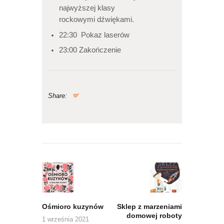
najwyższej klasy
rockowymi dźwiękami.
22:30 Pokaz laserów
23:00 Zakończenie
Share:
Nawigacja
wpisu
Previous
Next
post:
post:
Ośmioro kuzynów
Sklep z marzeniami
domowej roboty
1 września 2021