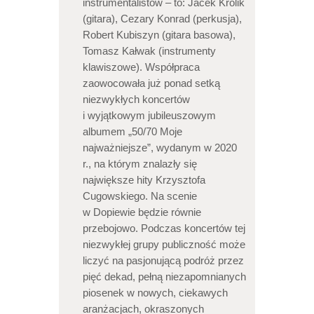
instrumentalistów – to: Jacek Królik
(gitara), Cezary Konrad (perkusja),
Robert Kubiszyn (gitara basowa),
Tomasz Kałwak (instrumenty
klawiszowe). Współpraca
zaowocowała już ponad setką
niezwykłych koncertów
i wyjątkowym jubileuszowym
albumem „50/70 Moje
najważniejsze”, wydanym w 2020
r., na którym znalazły się
największe hity Krzysztofa
Cugowskiego. Na scenie
w Dopiewie będzie równie
przebojowo. Podczas koncertów tej
niezwykłej grupy publiczność może
liczyć na pasjonującą podróż przez
pięć dekad, pełną niezapomnianych
piosenek w nowych, ciekawych
aranżacjach, okraszonych