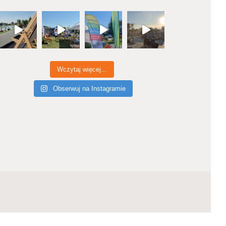
Wczytaj więcej...
Obserwuj na Instagramie