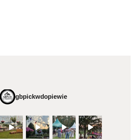
gbpickwdopiewie