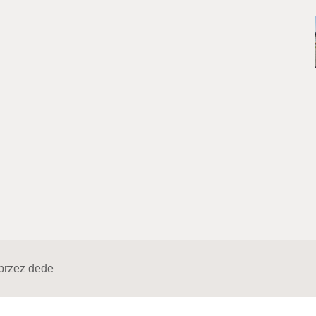
przez
dede