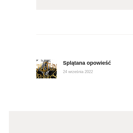
Nawigacja
wpisu
Splątana opowieść
Previous
post:
24 września 2022