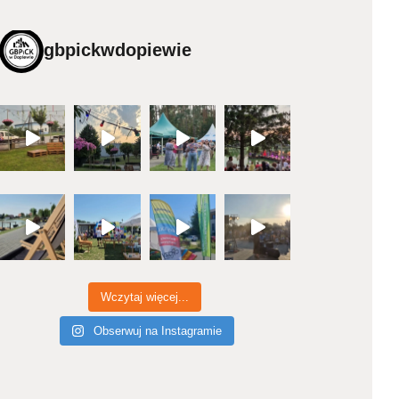
gbpickwdopiewie
Wczytaj więcej...
Obserwuj na Instagramie