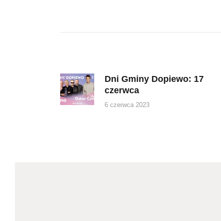
Nawigacja
wpisu
Dni Gminy Dopiewo: 17
Previous
czerwca
post:
6 czerwca 2023