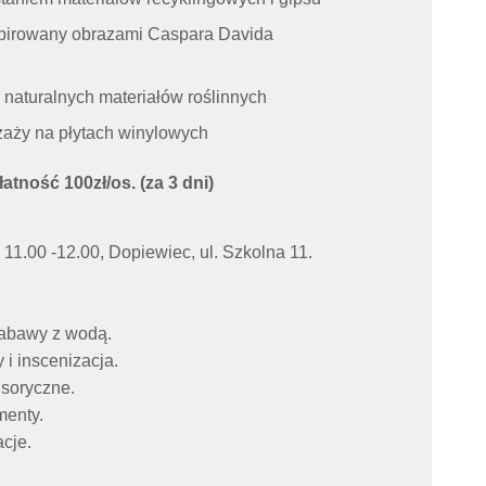
nspirowany obrazami Caspara Davida
naturalnych materiałów roślinnych
zaży na płytach winylowych
łatność 100zł/os. (za 3 dni)
 11.00 -12.00, Dopiewiec, ul. Szkolna 11.
zabawy z wodą.
 i inscenizacja.
nsoryczne.
menty.
acje.