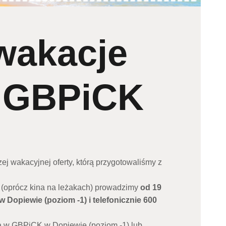
wakacje
 GBPiCK
j wakacyjnej oferty, którą przygotowaliśmy z
 (oprócz kina na leżakach) prowadzimy
od 19
Dopiewie (poziom -1) i telefonicznie 600
tą w GBPiCK w Dopiewie (poziom -1) lub