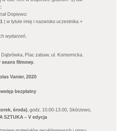
:
iał Dopiewo:
01
( w tytule imię i nazwisko uczestnika +
ch wydarzeń.
 Dąbrówka, Plac zabaw, ul. Komornicka.
 seans filmowy.
Nicolas Vanier, 2020
| wstęp bezpłatny
torek, środa)
, godz. 10.00-13.00, Skórzewo,
 SZTUKA – V edycja
taniem materiałów recyklingowych i gipsu