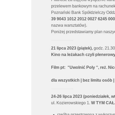
przelewem bankowym na rachunek
Poznański Bank Spółdzielczy Oddz
39 9043 1012 2012 0027 6245 00
nazwa warsztatów).
Poniżej przedstawiamy plan naszy
21 lipca 2023 (piątek),
godz. 21.30
Kino na leżakach czyli plenerowy
Film pt: “Uwolnić Poly “, reż. 
dla wszystkich | bez limitu osób 
24-26 lipca 2023 (poniedziałek, w
ul. Kozierowskiego 1.
W TYM CAŁA
rzeźba przestrzenna z wykorzys