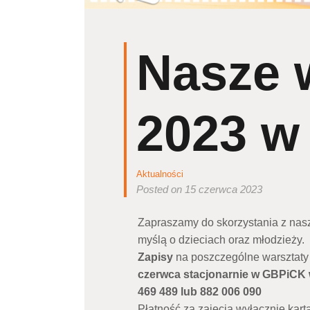
Nasze 
2023 w
Aktualności
Posted on 15 czerwca 2023
Zapraszamy do skorzystania z nasze
myślą o dzieciach oraz młodzieży.
Zapisy
na poszczególne warsztaty
czerwca stacjonarnie w GBPiCK w 
469 489 lub 882 006 090
Płatność za zajęcia wyłącznie kar