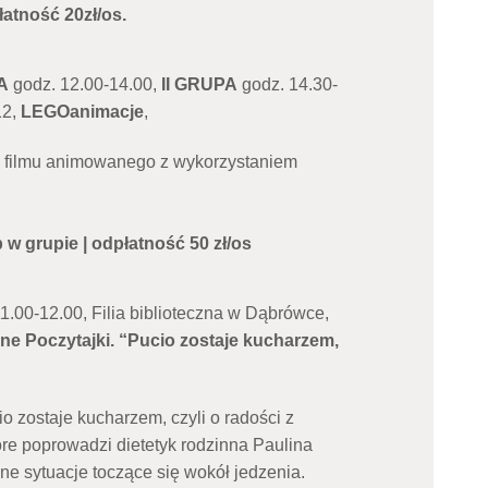
łatność 20zł/os.
A
godz. 12.00-14.00,
II GRUPA
godz. 14.30-
12,
LEGOanimacje
,
a filmu animowanego z wykorzystaniem
b w grupie | odpłatność 50 zł/os
11.00-12.00, Filia biblioteczna w Dąbrówce,
e Poczytajki. “Pucio zostaje kucharzem,
io zostaje kucharzem, czyli o radości z
óre poprowadzi dietetyk rodzinna Paulina
ne sytuacje toczące się wokół jedzenia.