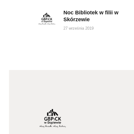
wpisu
Noc Bibliotek w filii w
Previous
Skórzewie
post:
27 września 2019