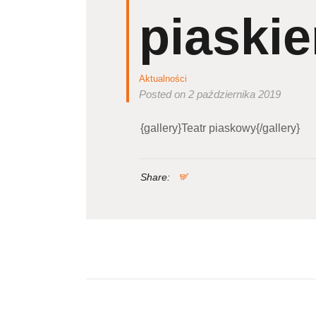
piaski
Aktualności
Posted on 2 października 2019
{gallery}Teatr piaskowy{/gallery}
Share:
Nawigacja