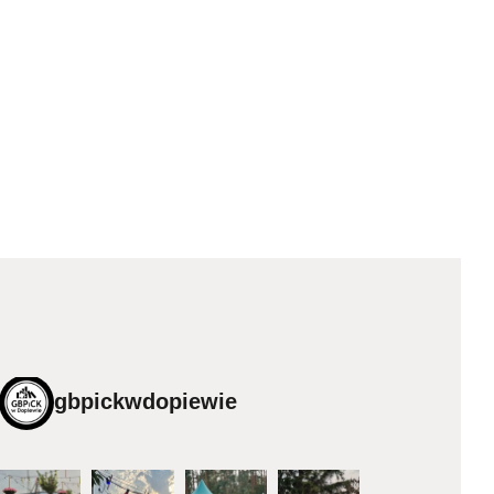
gbpickwdopiewie