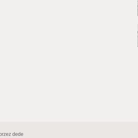
przez
dede