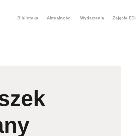
Biblioteka
Aktualności
Wydarzenia
Zajęcia E
szek
any