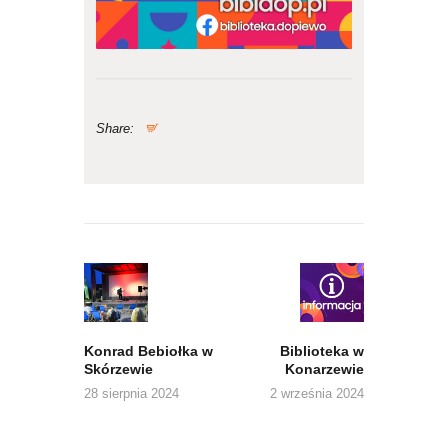
Share:
Nawigacja
wpisu
Previous
Next
post:
post:
Konrad Bebiołka w
Biblioteka w
Skórzewie
Konarzewie
28 sierpnia 2024
2 września 2024