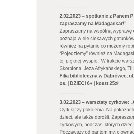
2.02.2023 – spotkanie z Panem P
zapraszamy na Madagaskar!”
Zapraszamy na wspólną wyprawę do 
poznają wiele ciekawych gatunkó
również na pytanie co możemy robić
“Pojedziemy” również na Madagask
tej pięknej wyspie. W trakcie wa
Skorpiona, Jeża Afrykańskiego, Til
Filia biblioteczna w Dąbrówce, ul
os. | DZIECI 6+ | koszt 25zł
3.02.2023 – warsztaty cyrkowe
Cyrk łączy pokolenia. Na pokazach 
dzieci, ale także dorośli. Zaprasz
cyrkowych, podczas, których dziec
Począwszy od pantomimy, clownady 