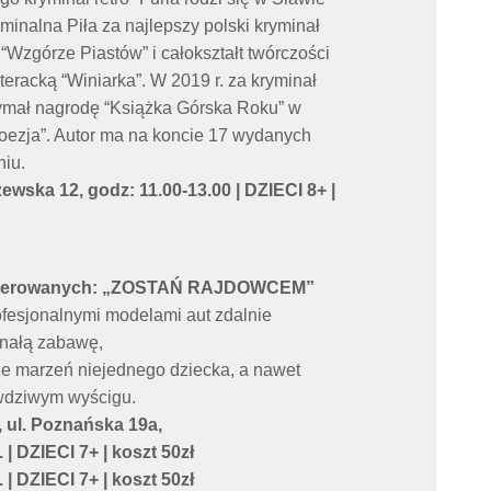
inalna Piła za najlepszy polski kryminał
o “Wzgórze Piastów” i całokształt twórczości
eracką “Winiarka”. W 2019 r. za kryminał
zymał nagrodę “Książka Górska Roku” w
i poezja”. Autor ma na koncie 17 wydanych
niu.
ewska 12, godz: 11.00-13.00 | DZIECI 8+ |
ie sterowanych: „ZOSTAŃ RAJDOWCEM”
fesjonalnymi modelami aut zdalnie
nałą zabawę,
ie marzeń niejednego dziecka, a nawet
awdziwym wyścigu.
 ul. Poznańska 19a,
 | DZIECI 7+ | koszt 50zł
 | DZIECI 7+ | koszt 50zł