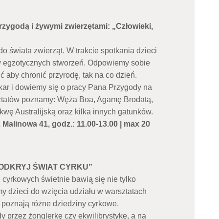
rzygodą i żywymi zwierzętami: „Człowieki,
świata zwierząt. W trakcie spotkania dzieci
w egzotycznych stworzeń. Odpowiemy sobie
 aby chronić przyrodę, tak na co dzień.
ar i dowiemy się o pracy Pana Przygody na
rsztatów poznamy: Węża Boa, Agamę Brodatą,
ikwę Australijską oraz kilka innych gatunków.
. Malinowa 41, godz.: 11.00-13.00 | max 20
: „ODKRYJ ŚWIAT CYRKU”
cyrkowych świetnie bawią się nie tylko
amy dzieci do wzięcia udziału w warsztatach
i poznają różne dziedziny cyrkowe.
przez żonglerkę czy ekwilibrystykę, a na