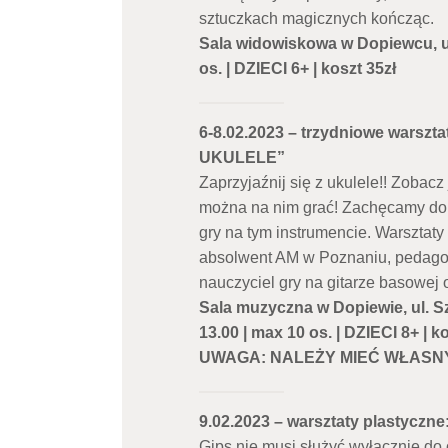
sztuczkach magicznych kończąc.
Sala widowiskowa w Dopiewcu, ul.
os. | DZIECI 6+ | koszt 35zł
6-8.02.2023 – trzydniowe warszt
UKULELE”
Zaprzyjaźnij się z ukulele!! Zobacz j
można na nim grać! Zachęcamy do 
gry na tym instrumencie. Warsztat
absolwent AM w Poznaniu, pedagog,
nauczyciel gry na gitarze basowej 
Sala muzyczna w Dopiewie, ul. S
13.00 | max 10 os. | DZIECI 8+ | k
UWAGA: NALEŻY MIEĆ WŁASN
9.02.2023 – warsztaty plastyc
Gips nie musi służyć wyłącznie do 