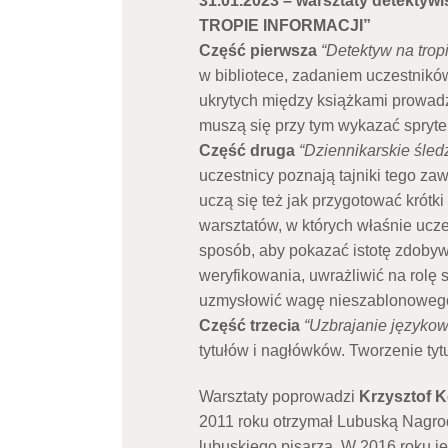
31.01.2023 – warsztaty detekty
TROPIE INFORMACJI”
Część
pierwsza
“Detektyw na tropi
w bibliotece, zadaniem uczestników
ukrytych między książkami prowad
muszą się przy tym wykazać spryte
Część druga
“Dziennikarskie śled
uczestnicy poznają tajniki tego za
uczą się też jak przygotować krótki a
warsztatów, w których właśnie ucze
sposób, aby pokazać istotę zdobywa
weryfikowania, uwrażliwić na rolę 
uzmysłowić wagę nieszablonowego 
Część trzecia
“Uzbrajanie języko
tytułów i nagłówków. Tworzenie tyt
Warsztaty poprowadzi
Krzysztof K
2011 roku otrzymał Lubuską Nagrod
lubuskiego pisarza. W 2016 roku jeg