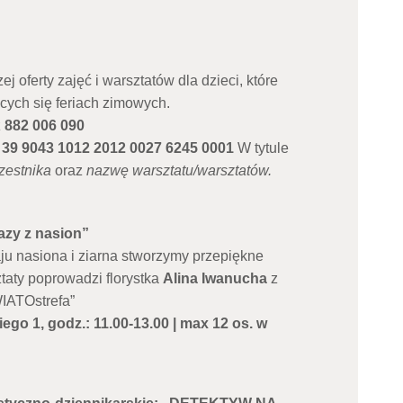
 oferty zajęć i warsztatów dla dzieci, które
cych się feriach zimowych.
z
882 006 090
o
39 9043 1012 2012 0027 6245 0001
W tytule
czestnika
oraz
nazwę warsztatu/warsztatów.
azy z nasion”
ju nasiona i ziarna stworzymy przepiękne
taty poprowadzi florystka
Alina Iwanucha
z
WIATOstrefa”
iego 1, godz.: 11.00-13.00 | max 12 os. w