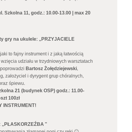
 Szkolna 11, godz.: 10.00-13.00 | max 20
aty gry na ukulele: „PRZYJACIELE
aki to fajny instrument i z jaką łatwością
wzięcia udziału w trzydniowych warsztatach
y poprowadzi
Bartosz Żołędziejewski
,
 założyciel i dyrygent grup chóralnych,
oraz śpiewu.
zkolna 21 (budynek OSP) godz.: 11.00-
oszt 100zł
Y INSTRUMENT!
zne: „PŁASKORZEŹBA ”
opatrywania złamanej nogi czy ręki 🙂