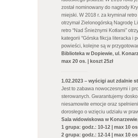
został nominowany do nagrody Krym
miejski. W 2018 r. za kryminał retr
otrzymał Zielonogórską Nagrodę Lit
retro “Nad Śnieżnymi Kotłami” otr
kategorii “Górska fikcja literacka 
powieści, kolejne są w przygotowa
Biblioteka w Dopiewie, ul. Konarz
max 20 os. | koszt 25zł
1.02.2023 – wyścigi aut zdaln
Jest to zabawa nowoczesnymi i pro
sterowanych. Gwarantujemy dosko
niesamowite emocje oraz spełnien
dorosłego o wzięciu udziału w pr
Sala widowiskowa w Konarzewie,
1 grupa: godz.: 10-12 | max 10 os.
2 grupa: godz.: 12-14 | max 10 os.