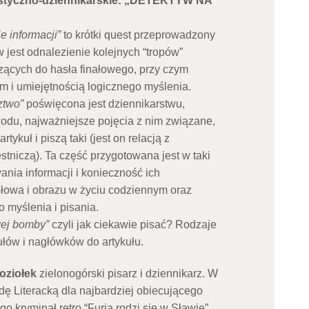
wistyczno-dziennikarskie: „DETEKTYW NA
e informacji”
to krótki quest przeprowadzony
 jest odnalezienie kolejnych “tropów”
zących do hasła finałowego, przy czym
m i umiejętnością logicznego myślenia.
ztwo”
poświęcona jest dziennikarstwu,
wodu, najważniejsze pojęcia z nim związane,
rtykuł i piszą taki (jest on relacją z
stniczą). Ta część przygotowana jest w taki
nia informacji i konieczność ich
słowa i obrazu w życiu codziennym oraz
myślenia i pisania.
wej bomby”
czyli jak ciekawie pisać? Rodzaje
ułów i nagłówków do artykułu.
oziołek
zielonogórski pisarz i dziennikarz. W
ę Literacką dla najbardziej obiecującego
o kryminał retro “Furia rodzi się w Sławie”