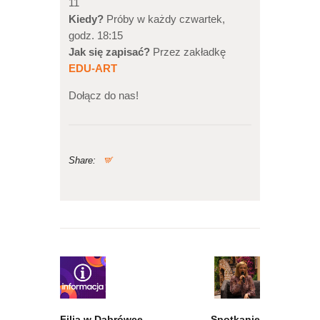
11
Kiedy?
Próby w każdy czwartek,
godz. 18:15
Jak się zapisać?
Przez zakładkę
EDU-ART
Dołącz do nas!
Share:
Nawigacja
wpisu
Previous
Next
post:
post:
Filia w Dąbrówce –
Spotkanie