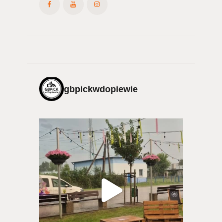
gbpickwdopiewie