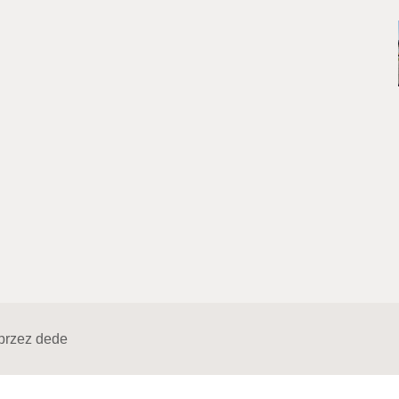
przez
dede