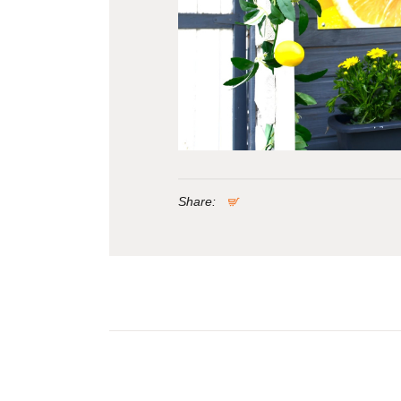
Share:
Nawigacja
wpisu