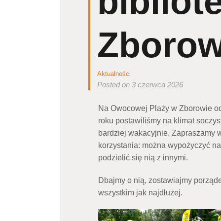
bibliot
Zborow
Aktualności
Posted on 3 czerwca 2026
Na Owocowej Plaży w Zborowie odś
roku postawiliśmy na klimat soczyst
bardziej wakacyjnie. Zapraszamy w
korzystania: można wypożyczyć na 
podzielić się nią z innymi.
Dbajmy o nią, zostawiajmy porząde
wszystkim jak najdłużej.