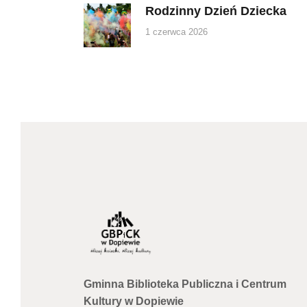
Rodzinny Dzień Dziecka
Previous
post:
1 czerwca 2026
Gminna Biblioteka Publiczna i Centrum
Kultury w Dopiewie