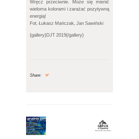
Wręcz przeciwnie. Może się mienić
wieloma kolorami i zarażać pozytywną
energią!
Fot. Łukasz Mańczak, Jan Sawiński
{gallery}DJT 2019{/gallery}
Share:
Nawigacja
wpisu
Previous
Next
post:
post: