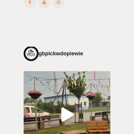
gbpickwdopiewie