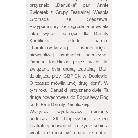
przyznało „Danuśkę” pani Annie
Świderek z Grupy Teatralnej „Wesoła
Gromada” ze Stęszewa.
Przypomnijmy, że nagroda ta powstała
jako wyraz pamięci dla Danuty
Kachlickiej, aktorki bardzo
charakterystycznej, uśmiechniętej,
niewątpliwej osobności scenicznej.
Danuta Kachlicka przez wiele lat
związana była grupą teatralną „Baj”,
działającą przy GBPiCK w Dopiewie.
O teatrze mówiła „mój drugi dom”. W
tym roku “Danuśki” przyznano dwie. Ta
druga powędrowała do Bogusławy Róg
córki Pani Danuty Kachlickiej.
Wszyscy występujący seniorzy
podczas XII Dopiewskiej Jesieni
Teatralnej udowodnili, że życie seniora
wcale nie musi być nudne i smutne.